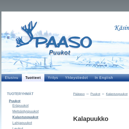
Etusivu
Tuotteet
Yritys
Yhteystiedot
In English
TUOTERYHMÄT
Päätaso
››
Puukot
››
Kalastuspuukot
Puukot
Eräpuukot
Metsästyspuukot
Kalastuspuukot
Kalapuukko
Lahjapuukot
Leukut