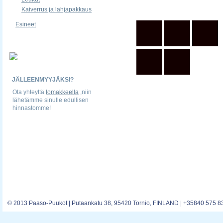
Kaiverrus ja lahjapakkaus
Esineet
JÄLLEENMYYJÄKSI?
Ota yhteyttä
lomakkeella
,niin
lähetämme sinulle edullisen
hinnastomme!
© 2013 Paaso-Puukot | Putaankatu 38, 95420 Tornio, FINLAND | +35840 575 8