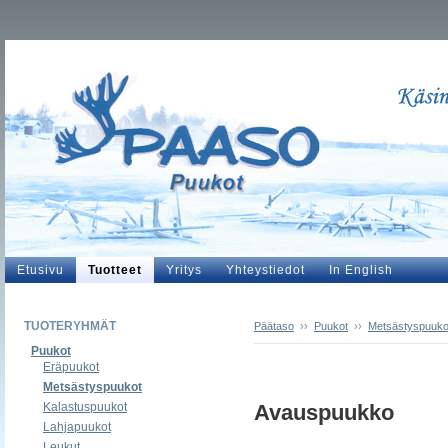
Etusivu
Tuotteet
Yritys
Yhteystiedot
In English
TUOTERYHMÄT
Päätaso
››
Puukot
››
Metsästyspuuko
Puukot
Eräpuukot
Metsästyspuukot
Kalastuspuukot
Avauspuukko
Lahjapuukot
Leukut