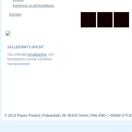
Kaiverrus ja lahjapakkaus
Esineet
JÄLLEENMYYJÄKSI?
Ota yhteyttä
lomakkeella
,niin
lähetämme sinulle edullisen
hinnastomme!
© 2013 Paaso-Puukot | Putaankatu 38, 95420 Tornio, FINLAND | +35840 575 8